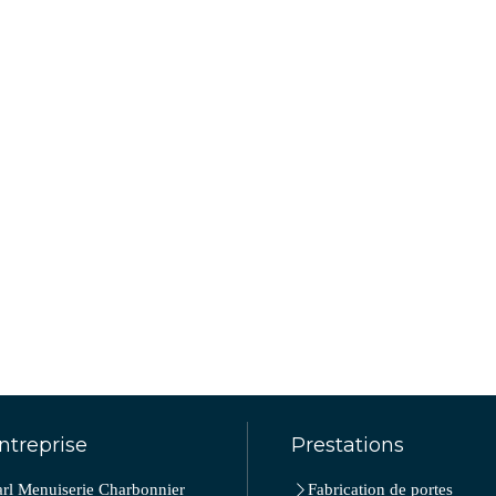
ntreprise
Prestations
arl Menuiserie Charbonnier
Fabrication de portes