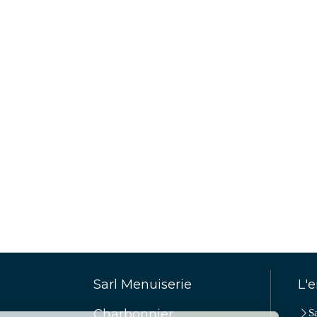
Sarl Menuiserie
L'e
Charbonnier
S