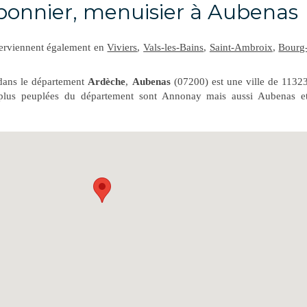
bonnier, menuisier à Aubenas
erviennent également en
Viviers
,
Vals-les-Bains
,
Saint-Ambroix
,
Bourg
dans le département
Ardèche
,
Aubenas
(07200) est une ville de 1132
s plus peuplées du département sont Annonay mais aussi Aubenas e