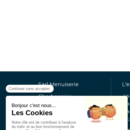
Sarl Menuiserie
L'e
Charbonnier
S
R
© Sarl Menuiserie Charbonnier
A
Aubenas
C
Menuiserie generale du
batiments Ardèche (07)