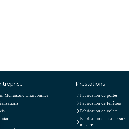
ntreprise
Prestations
arl Menuiserie Charbonnier
Fabrication de portes
éalisations
Fabrication de fenêtres
vis
Fabrication de volets
ontact
Fabrication d'escalier sur
mesure