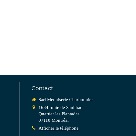
Contact
Sarl Menuiserie Charbonnier
1684 route de Sanilhac
Quartier les Plantades
07110
Montréal
Afficher le téléphone