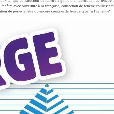
aux tel que construction de fenêtre à guillotine, fabrication de fenêtre 
e fenêtre avec ouverture à la française, confection de fenêtre coulissante
tion de porte-fenêtre ou encore création de fenêtre type "à l'italienne".