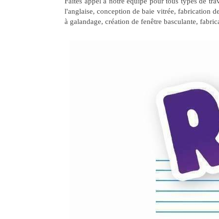
Faites appel à notre équipe pour tous types de trav
l'anglaise, conception de baie vitrée, fabrication d
à galandage, création de fenêtre basculante, fabrica