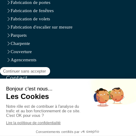
Fabrication de portes
Fabrication de fenêtres
Fabrication de volets
Fabrication d'escalier sur mesure
Parquets
Charpente
Couverture
Agencements
Contact
Sarl Menuiserie Charbonnier
1684 route de Sanilhac Quartier les Plantades
07110
Montréal
Afficher le téléphone
Demander un devis