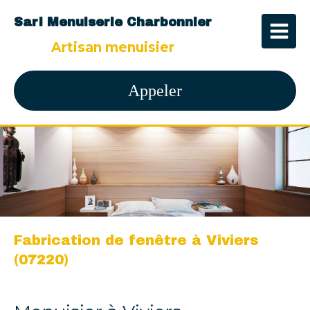
Sarl Menuiserie Charbonnier
Artisan menuisier
Appeler
Fabrication de fenêtre à Viviers
(07220)